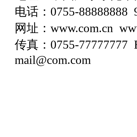
电话：0755-88888888 9
网址：www.com.cn www
传真：0755-77777777 E-
mail@com.com