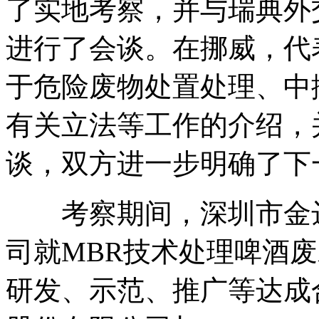
了实地考察，并与瑞典外
进行了会谈。在挪威，代
于危险废物处置处理、中
有关立法等工作的介绍，
谈，双方进一步明确了下
考察期间，深圳市金达
司就MBR技术处理啤酒
研发、示范、推广等达成