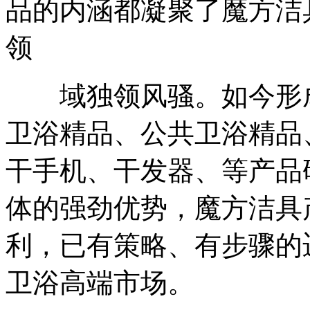
品的内涵都凝聚了魔方洁
领
域独领风骚。如今形成
卫浴精品、公共卫浴精品
干手机、干发器、等产品
体的强劲优势，魔方洁具
利，已有策略、有步骤的
卫浴高端市场。