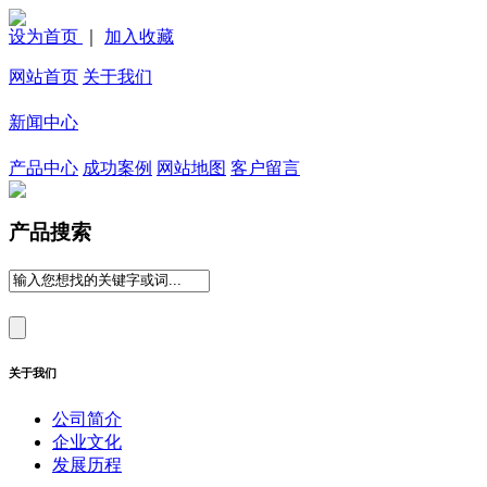
设为首页
｜
加入收藏
网站首页
关于我们
新闻中心
产品中心
成功案例
网站地图
客户留言
产品搜索
关于我们
公司简介
企业文化
发展历程